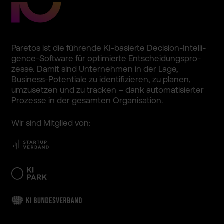
Paretos ist die führende KI-basie­rte Decision­-Intelli­
gence-So­ftware für optimier­te Entschei­dungspro­
zesse. Damit sind Unterneh­men in der Lage,
Business­-Potenti­ale zu identifi­zieren, zu planen,
umzusetz­en und zu tracken – dank automati­sierter
Prozesse in der gesamten Organisa­tion.
Wir sind Mitglied von: