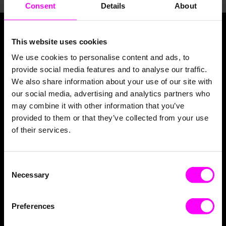
Consent
Details
About
This website uses cookies
We use cookies to personalise content and ads, to
Für unseren Newsletter anmelden:
provide social media features and to analyse our traffic.
We also share information about your use of our site with
our social media, advertising and analytics partners who
may combine it with other information that you’ve
provided to them or that they’ve collected from your use
of their services.
Consent
Necessary
Selection
Warum paretos
Preferences
Produktübersicht
Decision Intelligence