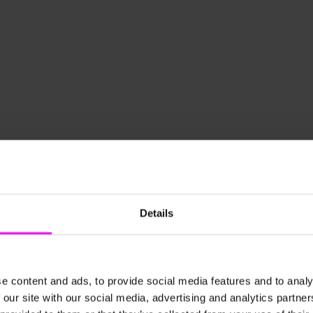
uf KI-gestützte
Faller Packaging stei
g und hat seinen bislang
 überführt – für eine
Faller Packaging verbessert s
ine nachhaltig gestärkte
und erzielte innerhalb von nu
Effizienz und Kundenzufrieden
Details
e content and ads, to provide social media features and to analy
 our site with our social media, advertising and analytics partn