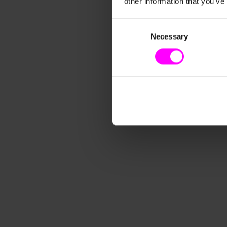
other information that you’ve
Consent
Necessary
Selection
Hermes Germany verbessert mit paretos AI
Prognosegenauigkeit um 6 Millionen Pakete
Mit Unterstützung der KI-basierten Prognosen von paretos k
Prognosegenauigkeit um 6 Millionen Pakete pro Quartal erhöhe
optimieren und den manuellen Arbeitsaufwand deutlich reduzi