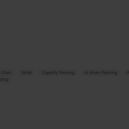
stik-Branche
tet eine Flotte von über 6.000
in Deutschland.
 Chain
Retail
Capacity Planning
AI driven Planning
ting