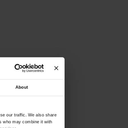
gert Forecast-Genauigkeit mit paretos
eine Absatzplanung mit KI-gestützten Prognosen von paretos
r vier Monaten deutliche Verbesserungen in Genauigkeit,
heit.
About
se our traffic. We also share
ers who may combine it with