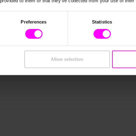
 provided to them or that they’ve collected from your use of their
Preferences
Statistics
 die
HES bringt die Bedarf
onnte Hermes Germany die
Mit den KI-basierten Prognose
n, die Logistikkosten
Prognoseabweichung von 19 auf
eren.
Allow selection
Depot-Ebene und spart rund 2