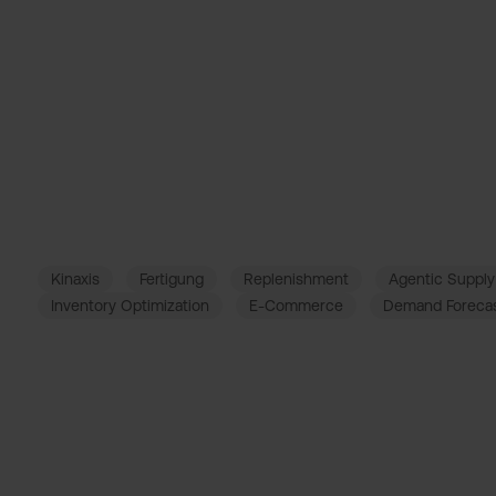
Führender Paketzusteller
Dynamisches Resource Planning in der Logi
Unser Kunde, einer der größten Paketzusteller Europas, verwal
Zustellfahrzeugen, 10.000 Paketshops und 100+ Depots allein 
Kinaxis
Fertigung
Replenishment
Agentic Supply
Inventory Optimization
E-Commerce
Demand Forecas