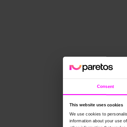
AAA-Pharma stellt Arzneimittelversorgung a
Bedarfsplanung um
AAA-Pharma setzt mit paretos auf KI-gestützte Bedarfsplanun
manuellen Forecasting-Prozess in eine datengetriebene Lösung
verlässlichere Lieferkette, reduzierten Planungsaufwand und e
Arzneimittelversorgung.
Consent
This website uses cookies
We use cookies to personalis
information about your use of