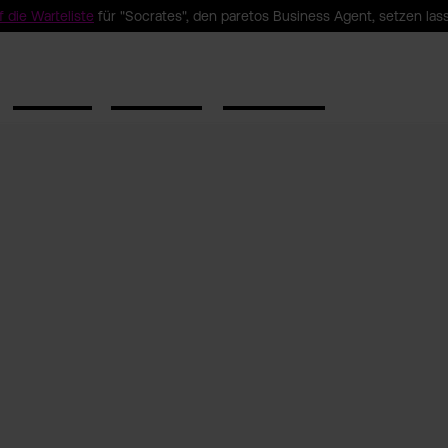
f die Warteliste
für "Socrates", den paretos Business Agent, setzen las
Lösungen
Ressourcen
Unternehmen