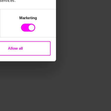
 services.
Marketing
splanung für sperrige Güter auf KI-Niveau
n von paretos senkte der Hermes Einrichtungs Service die
 9 Prozent, plant Personal, Transport und Netzwerk auf
Allow all
2 Stunden manuelle Arbeit pro Monat.